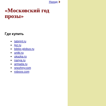
Назад
«Московский год
прозы»
Где купить
labirint.ru
lgz.ru
biblio-globus.ru
uniki.ru
ukazka.ru
nanya.ru
armada.ru
snezhny.com
roboos.com